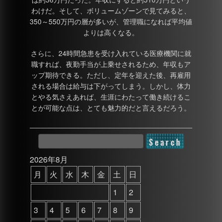
わけだ。そして、ボリュームゾーンで見てみると、
350～550万円の層が多いが、管理職になれば平均値
よりは高くなる。
さらに、24時間急患を受け入れている医療機関に就
職すれば、夜勤手当が上乗せされるため、年収もア
ップ期待できる。ただし、定年を迎えた後、再雇用
される場合は給与は下がってしまう。しかし、体力
とやる気さえあれば、生涯にわたって働き続けるこ
とが可能な点は、とても魅力的だと言えるだろう。
2026年8月
月
火
水
木
金
土
日
1
2
3
4
5
6
7
8
9