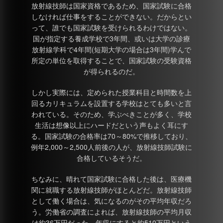
放射線技師は国家資格であるため、国家試験に合格
しなければ仕事をすることができない。だからとい
って、誰でも国家試験を受けられるわけではない。
国が指定する養成学校で3年間、或いは大学の診療
放射線学科で4年間(短期大学の場合は3年間)学んで
所定の単位を取得することで、国家試験の受験資格
が得られるのだ。
しかし実際には、定められた授業科目と時間数を上
回るカリキュラムを設置する学校はとても多いと言
われている。そのため、学ぶべきことが多く、学校
生活は想像以上にハードだという声もよく耳にす
る。国家試験の合格率は70～80%で推移しており、
例年2,000～2,500人前後の人が、放射線技師試験に
合格しているそうだ。
ちなみに、晴れて国家試験に合格した後は、医療機
関に就職する放射線技師がほとんどだ。放射線技師
として働く場合は、気になるのがその平均年収だろ
う。労働省の調査によれば、放射線技師の平均月収
は約36万円だった。年収にすると約510万円という