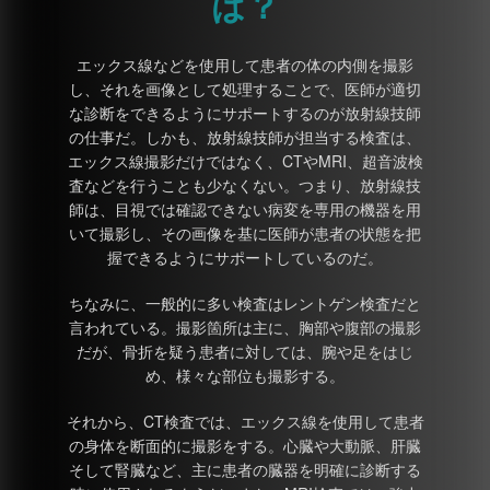
は？
エックス線などを使用して患者の体の内側を撮影
し、それを画像として処理することで、医師が適切
な診断をできるようにサポートするのが放射線技師
の仕事だ。しかも、放射線技師が担当する検査は、
エックス線撮影だけではなく、CTやMRI、超音波検
査などを行うことも少なくない。つまり、放射線技
師は、目視では確認できない病変を専用の機器を用
いて撮影し、その画像を基に医師が患者の状態を把
握できるようにサポートしているのだ。
ちなみに、一般的に多い検査はレントゲン検査だと
言われている。撮影箇所は主に、胸部や腹部の撮影
だが、骨折を疑う患者に対しては、腕や足をはじ
め、様々な部位も撮影する。
それから、CT検査では、エックス線を使用して患者
の身体を断面的に撮影をする。心臓や大動脈、肝臓
そして腎臓など、主に患者の臓器を明確に診断する