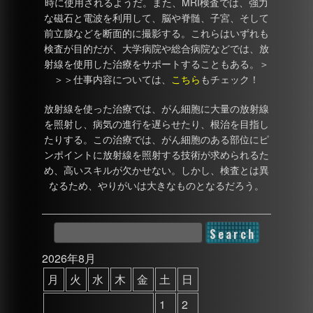
時に使用されるようだ。また、MRI検査では、強力
な磁石と電波を利用して、脳や脊髄、子宮、そして
前立腺などを断面的に撮影する。これらはいずれも
検査が目的だが、大学病院や総合病院などでは、放
射線を使用した治療をサポートすることもある。＞
＞＞仕事内容については、
こちら
もチェック！
放射線を使った治療では、がん細胞に大量の放射線
を照射し、病気の進行を遅らせたり、根治を目指し
たりする。この治療では、がん細胞のある部位にピ
ンポイントに放射線を照射する技術が求められるた
め、高いスキルが欠かせない。しかし、検査とは異
なるため、やりがいは大きなものとなるだろう。
2026年8月
月
火
水
木
金
土
日
1
2